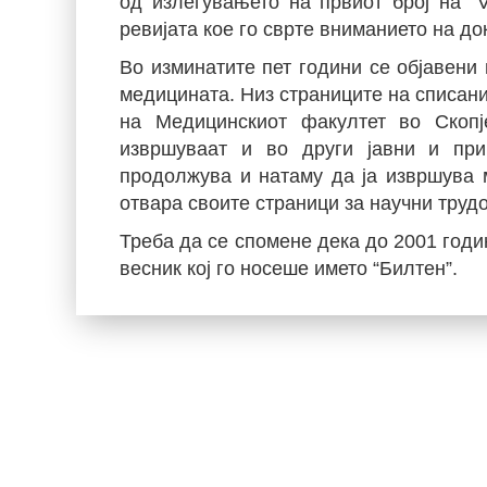
од излегувањето на првиот број на "V
ревијата кое го сврте вниманието на до
Во изминатите пет години се објавени 
медицината. Низ страниците на списа
на Медицинскиот факултет во Скопј
извршуваат и во други јавни и при
продолжува и натаму да ја извршува м
отвара своите страници за научни труд
Треба да се спомене дека до 2001 год
весник кој го носеше името “Билтен”.