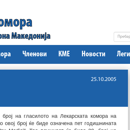
комора
рна Македонија
ора
Членови
КМЕ
Новости
Леги
25.10.2005
 број на гласилото на Лекарската комора на
Со овој број ќе биде означена пет годишнината