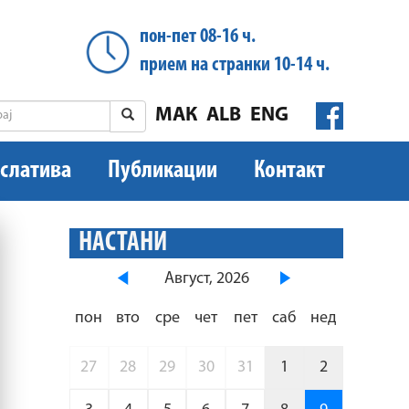
пон-пет 08-16 ч.
прием на странки 10-14 ч.
МАК
ALB
ENG
слатива
Публикации
Контакт
НАСТАНИ
Август, 2026
пон
вто
сре
чет
пет
саб
нед
27
28
29
30
31
1
2