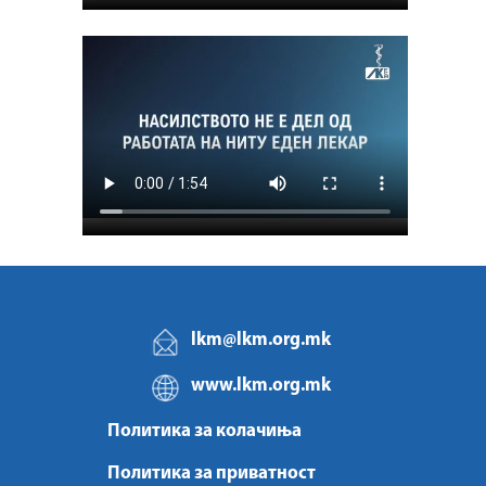
lkm@lkm.org.mk
www.lkm.org.mk
Политика за колачиња
Политика за приватност