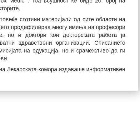
ox Medici". Тоа всушност ќе биде 20. број на
кторите.
повеќе стотини материјали од сите области на
нието продефилираа многу имиња на професори
е, но и доктори кои докторската работа ја
ватни здравствени организации. Списанието
исијата на едукација, но и срамежливо да ги
ови.
ина Лекарската комора издаваше информативен