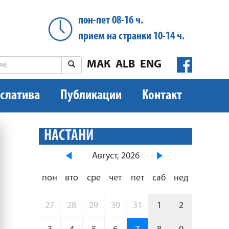
пон-пет 08-16 ч.
прием на странки 10-14 ч.
МАК
ALB
ENG
слатива
Публикации
Контакт
НАСТАНИ
Август, 2026
пон
вто
сре
чет
пет
саб
нед
27
28
29
30
31
1
2