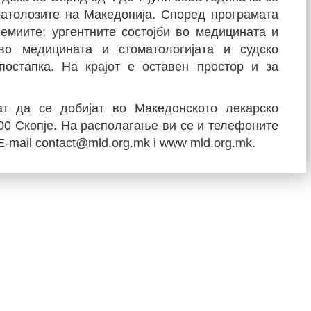
матолозите на Македонија. Според програмата
емиите; ургентните состојби во медицината и
 во медицината и стоматологијата и судско
постапка. На крајот е оставен простор и за
т да се добијат во Македонското лекарско
000 Скопје. На располагање ви се и телефоните
E-mail contact@mld.org.mk i www mld.org.mk.