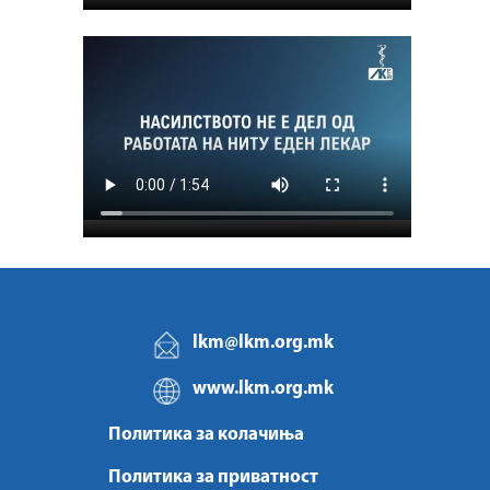
lkm@lkm.org.mk
www.lkm.org.mk
Политика за колачиња
Политика за приватност