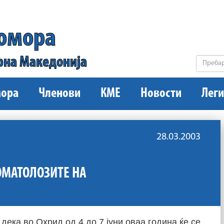
комора
рна Македонија
ора
Членови
КМЕ
Новости
Леги
28.03.2003
ТОМАТОЛОЗИТЕ НА
дека во Охрид од 4 до 7 јуни оваа година ќе се