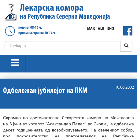
Лекарска комора
на Република Северна Македонија
пон-пет 08-16 ч.
МАК
ALB
ENG
прием на странки 10-14 ч.
10.06.2002
Одбележан јубилејот на ЛКМ
Скромно но достоинствено Лекарската комора на Македонија
на 6 јуни во хотелот “Александар Палас” во Скопје, ја одбележа
десет годишнината од возобновувањето. На свечениот собир,
под покровителство на претседателот на Република