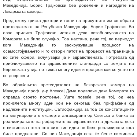
Македонија, Борис Трајковски беа доделени и наградите на
Лекарската комора.
Пред околу триста доктори и гости на присутните им се обрати
претседателот на Република Македонија, Борис Трајковски. Во
оваа прилика Трајковски истакна дека возобновувањето на
Комората не било случајно. Тоа настана, рече тој, во периодот
кога Македонија го заокружуваше процесот на
осамостојувањето и го отвори патот на процесот на транзиција
во сите сфери, вклучувајќи ја и здравствената. Потребата од
приближувањето на здравствените стандарди со земјите на
Европската унија поттикна многу идеи и процеси кои се уште не
се довршени.
Во обраќањето претседателот на Лекарската комора на
Македонија проф. д-р Алексеј Дума подвлече дека Комората го
оправда своето постоење. Уште повеќе, рече тој, од неа
произлегоа многу идеи кои не секогаш беа прифаќани од
надлежните институции. Сатисфакција за тоа се констатациите
на меѓународните експерти ангажирани од Светската банка за
реализирањето на реформите во здравството на државата дека
е вистинска штета што сите тие идеи не биле реализирани кога
биле предлагани. Со нив Македонија сега ќе беше вистински