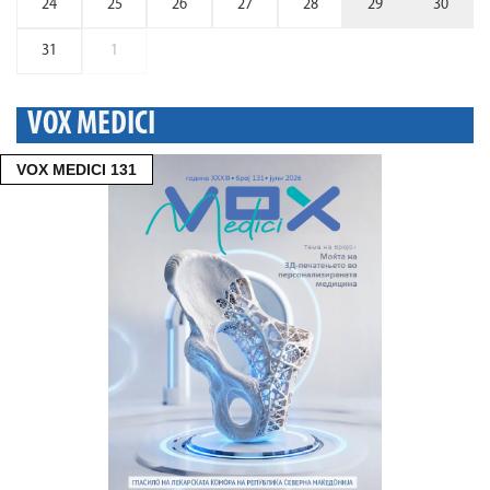
24
25
26
27
28
29
30
31
1
VOX MEDICI
VOX MEDICI 131