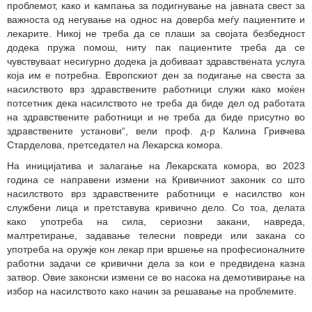
проблемот, како и кампања за подигнување на јавната свест за
важноста од негување на однос на доверба меѓу пациентите и
лекарите. Никој не треба да се плаши за својата безбедност
додека пружа помош, ниту пак пациентите треба да се
чувствуваат несигурно додека ја добиваат здравствената услуга
која им е потребна. Европскиот ден за подигање на свеста за
насилството врз здравствените работници служи како моќен
потсетник дека насилството не треба да биде дел од работата
на здравствените работници и не треба да биде присутно во
здравствените установи“, вели проф. д-р Калина Гривчева
Старделова, претседател на Лекарска комора.
На иницијатива и залагање на Лекарската комора, во 2023
година се направени измени на Кривичниот законик со што
насилството врз здравствените работници е насилство кон
службени лица и претставува кривично дело. Со тоа, делата
како употреба на сила, сериозни закани, навреда,
малтретирање, задавање телесни повреди или закана со
употреба на оружје кон лекар при вршење на професионалните
работни задачи се кривични дела за кои е предвидена казна
затвор. Овие законски измени се во насока на демотивирање на
избор на насилството како начин за решавање на проблемите.