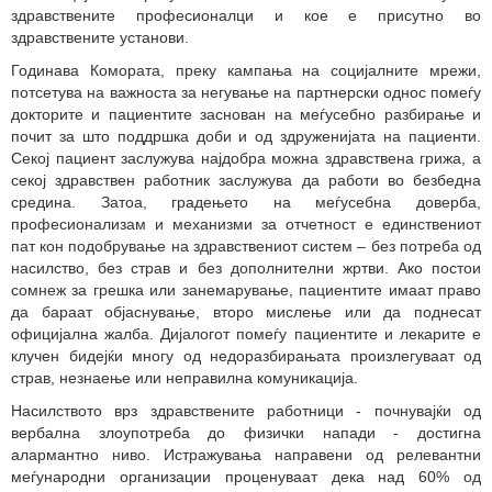
здравствените професионалци и кое е присутно во
здравствените установи.
Годинава Комората, преку кампања на социјалните мрежи,
потсетува на важноста за негување на партнерски однос помеѓу
докторите и пациентите заснован на меѓусебно разбирање и
почит за што поддршка доби и од здруженијата на пациенти.
Секој пациент заслужува најдобра можна здравствена грижа, а
секој здравствен работник заслужува да работи во безбедна
средина. Затоа, градењето на меѓусебна доверба,
професионализам и механизми за отчетност е единствениот
пат кон подобрување на здравствениот систем – без потреба од
насилство, без страв и без дополнителни жртви. Ако постои
сомнеж за грешка или занемарување, пациентите имаат право
да бараат објаснување, второ мислење или да поднесат
официјална жалба. Дијалогот помеѓу пациентите и лекарите е
клучен бидејќи многу од недоразбирањата произлегуваат од
страв, незнаење или неправилна комуникација.
Насилството врз здравствените работници - почнувајќи од
вербална злоупотреба до физички напади - достигна
алармантно ниво. Истражувања направени од релевантни
меѓународни организации проценуваат дека над 60% од