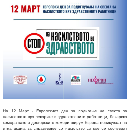
На 12 Март - Европскиот ден за подигање на свеста за
насилството врз лекарите и здравствените работници, Лекарска
комора како и докторските комори ширум Европа повикуваат на
итна акција за справување со насилство со кое се соочуваат