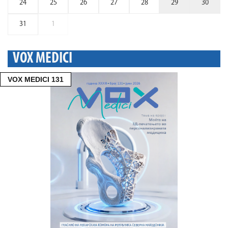
24
25
26
27
28
29
30
31
1
VOX MEDICI
VOX MEDICI 131