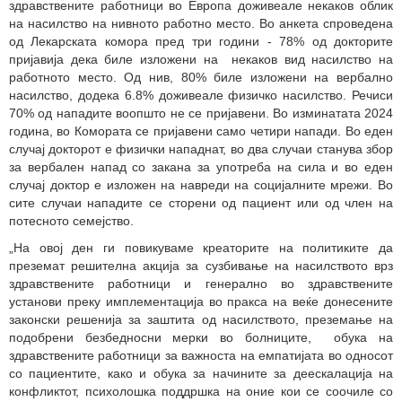
здравствените работници во Европа доживеале некаков облик
на насилство на нивното работно место. Во анкета спроведена
од Лекарската комора пред три години - 78% од докторите
пријавија дека биле изложени на некаков вид насилство на
работното место. Од нив, 80% биле изложени на вербално
насилство, додека 6.8% доживеале физичко насилство. Речиси
70% од нападите воопшто не се пријавени. Во изминатата 2024
година, во Комората се пријавени само четири напади. Во еден
случај докторот е физички нападнат, во два случаи станува збор
за вербален напад со закана за употреба на сила и во еден
случај доктор е изложен на навреди на социјалните мрежи. Во
сите случаи нападите се сторени од пациент или од член на
потесното семејство.
„На овој ден ги повикуваме креаторите на политиките да
преземат решителна акција за сузбивање на насилството врз
здравствените работници и генерално во здравствените
установи преку имплементација во пракса на веќе донесените
законски решенија за заштита од насилството, преземање на
подобрени безбедносни мерки во болниците, обука на
здравствените работници за важноста на емпатијата во односот
со пациентите, како и обука за начините за деескалација на
конфликтот, психолошка поддршка на оние кои се соочиле со