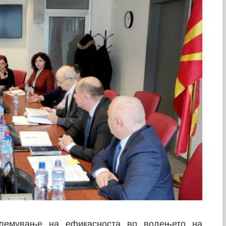
олемување на ефикасноста во водењето на