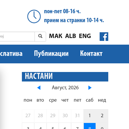
пон-пет 08-16 ч.
прием на странки 10-14 ч.
МАК
ALB
ENG
слатива
Публикации
Контакт
НАСТАНИ
Август, 2026
пон
вто
сре
чет
пет
саб
нед
27
28
29
30
31
1
2