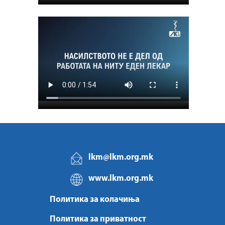
lkm@lkm.org.mk
www.lkm.org.mk
Политика за колачиња
Политика за приватност