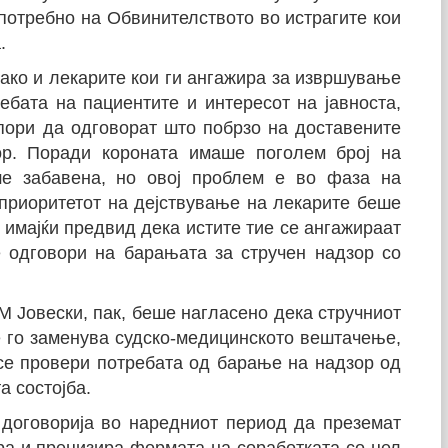
потребно на Обвинителството во истрагите кои
.
како и лекарите кои ги ангажира за извршување
ебата на пациентите и интересот на јавноста,
ори да одговорат што побрзо на доставените
р. Поради короната имаше поголем број на
е забавена, но овој проблем е во фаза на
приоритетот на дејствување на лекарите беше
 имајќи предвид дека истите тие се ангажираат
 одговори на барањата за стручен надзор со
 Јовески, пак, беше нагласено дека стручниот
е го заменува судско-медицинското вештачење,
 се провери потребата од барање на надзор од
а состојба.
 договорија во наредниот период да преземат