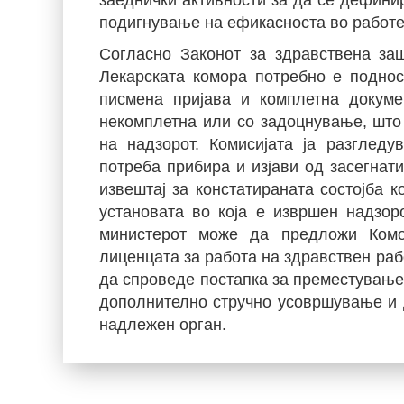
заеднички активности за да се дефини
подигнување на ефикасноста во работ
Согласно Законот за здравствена за
Лекарската комора потребно е подно
писмена пријава и комплетна докумен
некомплетна или со задоцнување, што
на надзорот. Комисијата ја разгледу
потреба прибира и изјави од засегнати
извештај за констатираната состојба к
установата во која е извршен надзор
министерот може да предложи Комо
лиценцата за работа на здравствен раб
да спроведе постапка за преместување 
дополнително стручно усовршување и 
надлежен орган.