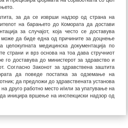
ра и прецизира формата на соработката со цел
ењето.
штита, за да се изврши надзор од страна на
сителот на барањето до Комората да достави
тација за случајот, која често се доставува
 може да биде една од причините за доцнење
ва целокупната медицинска документација по
те страни и врз основа на тоа дава стручниот
ое го доставува до министерот за здравство и
от. Согласно Законот за здравствена заштита
рата да поведе постапка за одземање на
отник; да предложи до здравствената установа
на друго работно место и/или за упатување на
да иницира вршење на инспекциски надзор од