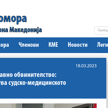
комора
рна Македонија
ора
Членови
КМЕ
Новости
Леги
18.03.2023
Јавно обвинителство:
ува судско-медицинското