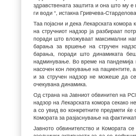
здравствената заштита и она што му е 
ги води “, истакна Гривчева-Старделова
Таа појасни и дека Лекарската комора 
на стручниот надзор ја разбираат потр
поради што вложуваат максимални нап
барања за вршење на стручен надзо
барања, поради што динамиката беш
надминување. Во време на пандемија 
насочен кон лекување на пациентите, а
и за стручен надзор не можеше да се
очекувана динамика.
Од страна на Јавниот обвинител на РСМ
надзор на Лекарската комора секако н
а со увид во конкретните предмети ќе
Комората за разјаснување на фактичкат
Јавното обвинителство и Комората се