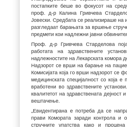
постапките беше во фокусот на сред
проф. д-р Калина Гривчева Старде
Јовески. Средбата се реализираше на и
разгледаат барањата за вршење струче
предмети кои надлежни јавни обвинител
Проф. д-р Гривчева Старделова пој
работата на здравствените устано
надлежностите на Лекарската комора д
Надзорот се врши на барање на пациен
Комисијата која го врши надзорот се ф
медицинската специјалност со која е п
вработени во здравствените установи
квалитетот на здравствената дејност и
вештачење.
„Евидентирана е потреба да се напра
прави Комората заради контрола и о
стручните упатства како и процен