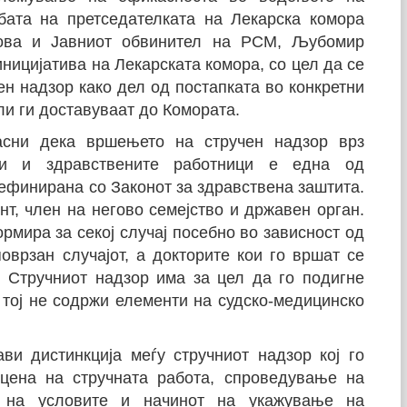
бата на претседателката на Лекарска комора
лова и Јавниот обвинител на РСМ, Љубомир
ницијатива на Лекарската комора, со цел да се
н надзор како дел од постапката во конкретни
и ги доставуваат до Комората.
асни дека вршењето на стручен надзор врз
ви и здравствените работници е една од
ефинирана со Законот за здравствена заштита.
т, член на негово семејство и државен орган.
ормира за секој случај посебно во зависност од
оврзан случајот, а докторите кои го вршат се
. Стручниот надзор има за цел да го подигне
 тој не содржи елементи на судско-медицинско
ви дистинкција меѓу стручниот надзор кој го
цена на стручната работа, спроведување на
а на условите и начинот на укажување на