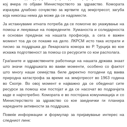
кој вчера го објави Министерството за здравство. Комората
изразува длабоко сочувство за жртвите од земјотресот, загуба
која никогаш нема да може да се надомести.
Ја истакнуваме итната потреба да се помогне во укажување на
помош и лекување на повредените. Хуманоста и солидарноста
е основан предзнак на нашата професија, а сега е важен
момент тоа да се покаже на дело. ЛКРСМ исто така испрати и
писмо за поддршка до Лекарската комора во Р. Турција во кое
искажа подготвеност за помош со ресурсите со кои располага.
Граѓаните и здравствените работници на нашата држава знаат
што значи поддршката во вакви моменти, особено со фактот
што многу наши семејства биле директно погодени од ваква
природна катастрофа за време на земјотресот во 1963 година
во Скопје. Во овој момент е најважно да се обединат сите
ресурси за помош кои постојат и да се насочат во подрачјата
каде е најпотребно. Комората е во постојана комуникација и со
Министерството за здравство со кое заеднички ги планира
наредните активности за поддршка.
Повеќе информации и формулар за пријавување интерес на
следниот линк: