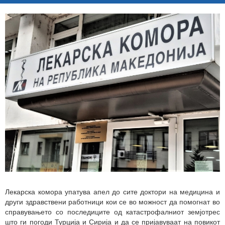
Лекарска комора упатува апел до сите доктори на медицина и
други здравствени работници кои се во можност да помогнат во
справувањето со последиците од катастрофалниот земјотрес
што ги погоди Турција и Сирија и да се пријавуваат на повикот