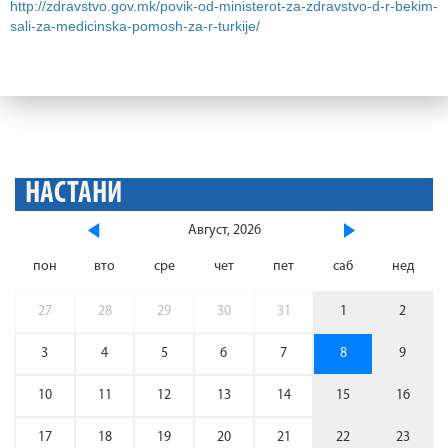
http://zdravstvo.gov.mk/povik-od-ministerot-za-zdravstvo-d-r-bekim-
sali-za-medicinska-pomosh-za-r-turkije/
НАСТАНИ
Август, 2026
пон
вто
сре
чет
пет
саб
нед
27
28
29
30
31
1
2
3
4
5
6
7
8
9
10
11
12
13
14
15
16
17
18
19
20
21
22
23