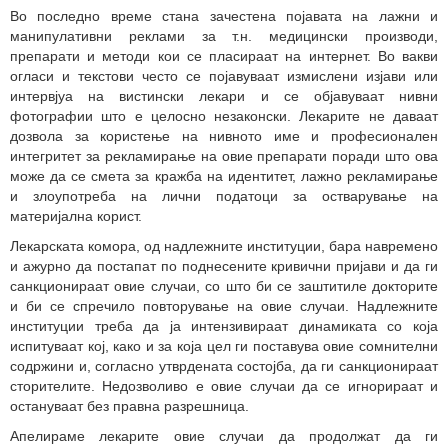
Во последно време стана зачестена појавата на лажни и
манипулативни реклами за т.н. медицински производи,
препарати и методи кои се пласираат на интернет. Во вакви
огласи и текстови често се појавуваат измислени изјави или
интервјуа на вистински лекари и се објавуваат нивни
фотографии што е целосно незаконски. Лекарите не даваат
дозвола за користење на нивното име и професионален
интегритет за рекламирање на овие препарати поради што ова
може да се смета за кражба на идентитет, лажно рекламирање
и злоупотреба на лични податоци за остварување на
материјална корист.
Лекарската комора, од надлежните институции, бара навремено
и ажурно да постапат по поднесените кривични пријави и да ги
санкционираат овие случаи, со што би се заштитиле докторите
и би се спречило повторување на овие случаи. Надлежните
институции треба да ја интензивираат динамиката со која
испитуваат кој, како и за која цел ги поставува овие сомнителни
содржини и, согласно утврдената состојба, да ги санкционираат
сторителите. Недозволиво е овие случаи да се игнорираат и
остануваат без правна разрешница.
Апелираме лекарите овие случаи да продолжат да ги