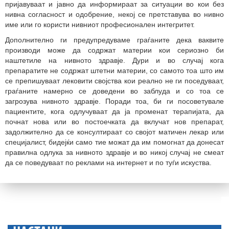
пријавуваат и јавно да информираат за ситуации во кои без
нивна согласност и одобрение, некој се претставува во нивно
име или го користи нивниот професионален интегритет.
Дополнително ги предупредуваме граѓаните дека ваквите
производи може да содржат материи кои сериозно би
наштетиле на нивното здравје. Дури и во случај кога
препаратите не содржат штетни материи, со самото тоа што им
се препишуваат лековити својства кои реално не ги поседуваат,
граѓаните намерно се доведени во заблуда и со тоа се
загрозува нивното здравје. Поради тоа, би ги посоветувале
пациентите, кога одлучуваат да ја променат терапијата, да
почнат нова или во постоечката да вклучат нов препарат,
задолжително да се консултираат со својот матичен лекар или
специјалист, бидејќи само тие можат да им помогнат да донесат
правилна одлука за нивното здравје и во никој случај не смеат
да се поведуваат по реклами на интернет и по туѓи искуства.