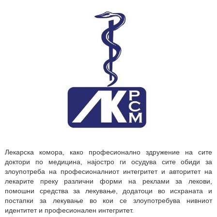
Лекарска комора, како професионално здружение на сите
доктори по медицина, најостро ги осудува сите обиди за
злоупотреба на професионалниот интегритет и авторитет на
лекарите преку различни форми на реклами за лекови,
помошни средства за лекување, додатоци во исхраната и
постапки за лекување во кои се злоупотребува нивниот
идентитет и професионален интегритет.