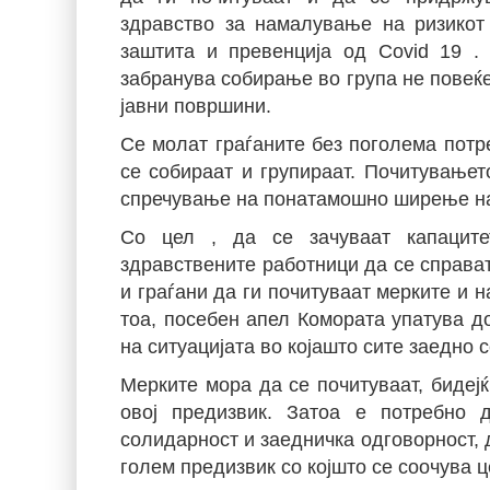
здравство за намалување на ризикот
заштита и превенција од
Covid
19
.
забранува собирање во група не повеќе
јавни површини.
Се молат граѓаните без поголема потр
се собираат и групираат. Почитувањет
спречување на понатамошно ширење на
Со цел
,
да се зачуваат капацит
здравствените работници да се справат
и граѓани да ги почитуваат мерките и 
тоа, посебен апел Комората упатува до
на ситуацијата во којашто сите заедно 
Мерките мора да се почитуваат, бидејќ
овој предизвик. Затоа е потребно 
солидарност и заедничка одговорност, 
голем предизвик со којшто се соочува ц