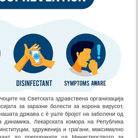
чоците на Светската здравствена организација
сијата за заразни болести за корона вирусот,
 нашата држава с
ѐ
уште бројот на заболени од
а динамика, Лекарската комора на Република
нституции, здруженија и граѓани, максимално
ваат до препораките од Министерството за