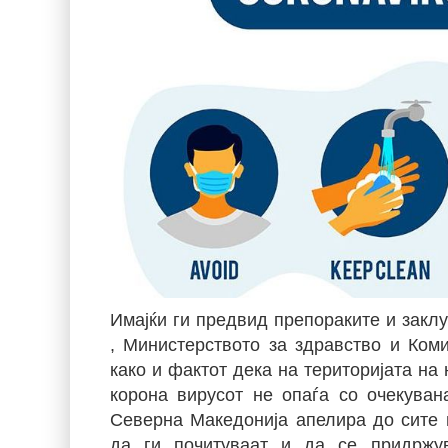
Имајќи ги предвид препораките и заклу
,
Министерството за здравство и Коми
како и фактот дека на територијата на
корона вирусот не опаѓа со очекуван
Северна Македонија апелира до сите и
да ги почитуваат и да се придржу