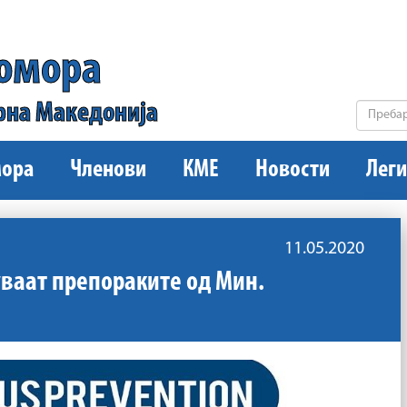
комора
рна Македонија
ора
Членови
КМЕ
Новости
Леги
11.05.2020
уваат препораките од Мин.