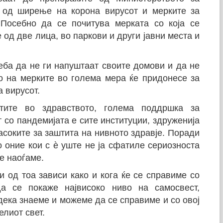
 од ширење на корона вирусот и мерките за
 Посебно да се почитува мерката со која се
 од две лица, во паркови и други јавни места и
еба да не ги напуштаат своите домови и да не
о на мерките во голема мера ќе придонесе за
 вирусот.
етите во здравството, голема поддршка за
 со пандемијата е сите институции, здруженија
насоките за заштита на нивното здравје. Поради
 оние кои с
ѐ
уште не ја сфатиле сериозноста
се наоѓаме.
и од тоа зависи како и кога ќе се справиме со
да се покаже највисоко ниво на самосвест,
дека знаеме и можеме да се справиме и со овој
елиот свет.