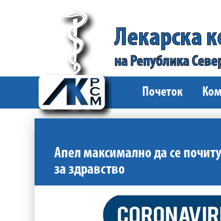
Лекарска 
на Република Севе
Почеток
Ком
Апел максимално да се почит
за здравство