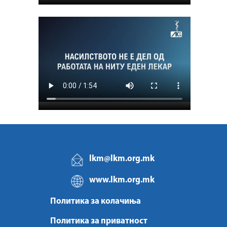
lkm@lkm.org.mk
www.lkm.org.mk
Политика за колачиња
Политика за приватност