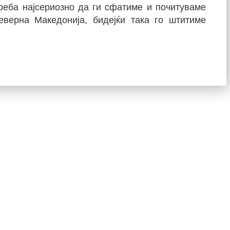
реба најсериозно да ги сфатиме и почитуваме
верна Македонија, бидејќи така го штитиме