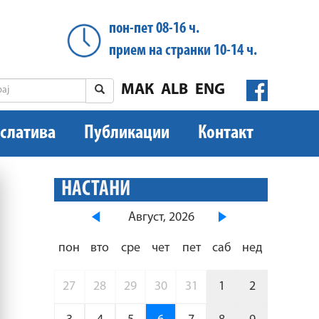
пон-пет 08-16 ч.
прием на странки 10-14 ч.
МАК
ALB
ENG
слатива
Публикации
Контакт
НАСТАНИ
Август, 2026
пон
вто
сре
чет
пет
саб
нед
27
28
29
30
31
1
2