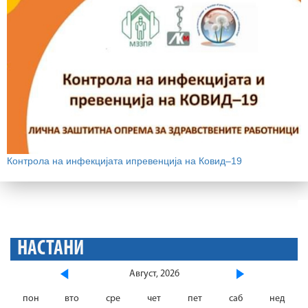
Контрола на инфекцијата ипревенција на Ковид–19
НАСТАНИ
Август, 2026
пон
вто
сре
чет
пет
саб
нед