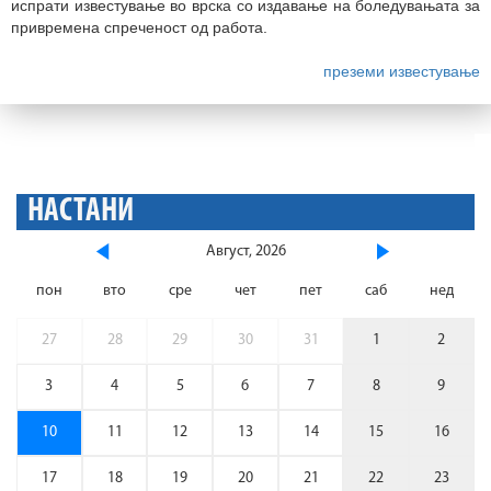
испрати известување во врска со издавање на боледувањата за
привремена спреченост од работа.
преземи известување
НАСТАНИ
Август, 2026
пон
вто
сре
чет
пет
саб
нед
27
28
29
30
31
1
2
3
4
5
6
7
8
9
10
11
12
13
14
15
16
17
18
19
20
21
22
23