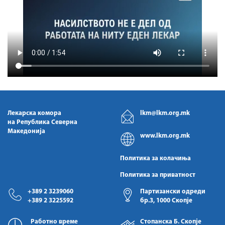
Лекарска комора
lkm@lkm.org.mk
на Република Северна
Македонија
www.lkm.org.mk
Политика за колачиња
Политика за приватност
+389 2 3239060
Партизански одреди
+389 2 3225592
бр.3, 1000 Скопје
Работно време
Стопанска Б. Скопје