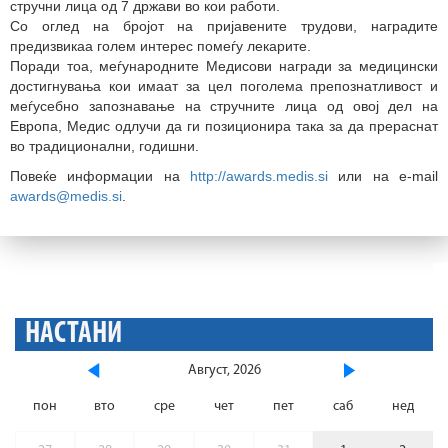
стручни лица од 7 држави во кои работи.
Со оглед на бројот на пријавените трудови, наградите
предизвикаа голем интерес помеѓу лекарите.
Поради тоа, меѓународните Медисови награди за медицински
достигнувања кои имаат за цел поголема препознатливост и
меѓусебно запознавање на стручните лица од овој дел на
Европа, Медис одлучи да ги позиционира така за да прераснат
во традиционални, годишни.
Повеќе информации на
http://awards.medis.si
или на e-mail
awards@medis.si
.
НАСТАНИ
Август, 2026
пон
вто
сре
чет
пет
саб
нед