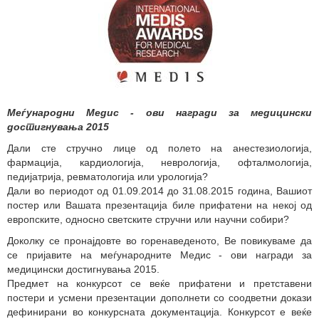
Меѓународни Медис - ови награди за медицински
достигнувања 2015
Дали сте стручно лице од полето на анестезиологија,
фармација, кардиологија, неврологија, офталмологија,
педијатрија, ревматологија или урологија?
Дали во периодот од 01.09.2014 до 31.08.2015 година, Вашиот
постер или Вашата презентација биле прифатени на некој од
европските, односно светските стручни или научни собири?
Доколку се пронајдовте во горенаведеното, Ве повикуваме да
се пријавите на меѓународните Медис - ови награди за
медицински достигнувања 2015.
Предмет на конкурсот се веќе прифатени и претставени
постери и усмени презентации дополнети со соодветни докази
дефинирани во конкурсната документација. Конкурсот е веќе