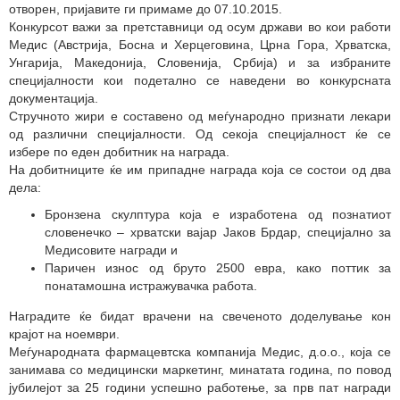
отворен, пријавите ги примаме до 07.10.2015.
Конкурсот важи за претставници од осум држави во кои работи
Медис (Австрија, Босна и Херцеговина, Црна Гора, Хрватска,
Унгарија, Македонија, Словенија, Србија) и за избраните
специјалности кои подетално се наведени во конкурсната
документација.
Стручното жири е составено од меѓународно признати лекари
од различни специјалности. Од секоја специјалност ќе се
избере по еден добитник на награда.
На добитниците ќе им припадне награда која се состои од два
дела:
Бронзена скулптура која е изработена од познатиот
словенечко – хрватски вајар Јаков Брдар, специјално за
Медисовите награди и
Паричен износ од бруто 2500 евра, како поттик за
понатамошна истражувачка работа.
Наградите ќе бидат врачени на свеченото доделување кон
крајот на ноември.
Меѓународната фармацевтска компанија Медис, д.о.о., која се
занимава со медицински маркетинг, минатата година, по повод
јубилејот за 25 години успешно работење, за прв пат награди