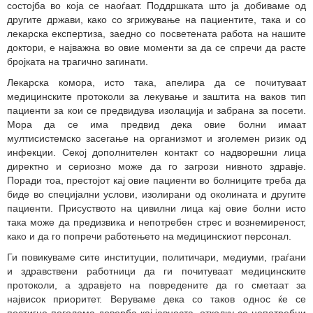
состојба во која се наоѓаат. Поддршката што ја добиваме од
другите држави, како со згрижување на пациентите, така и со
лекарска експертиза, заедно со посветената работа на нашите
доктори, е најважна во овие моменти за да се спречи да расте
бројката на трагично загинати.
Лекарска комора, исто така, апелира да се почитуваат
медицинските протоколи за лекување и заштита на ваков тип
пациенти за кои се предвидува изолација и забрана за посети.
Мора да се има предвид дека овие болни имаат
мултисистемско засегање на организмот и зголемен ризик од
инфекции. Секој дополнителен контакт со надворешни лица
директно и сериозно може да го загрози нивното здравје.
Поради тоа, престојот кај овие пациенти во болниците треба да
биде во специјални услови, изолирани од околината и другите
пациенти. Присуството на цивилни лица кај овие болни исто
така може да предизвика и непотребен стрес и вознемиреност,
како и да го попречи работењето на медицинскиот персонал.
Ги повикуваме сите институции, политичари, медиуми, граѓани
и здравствени работници да ги почитуваат медицинските
протоколи, а здравјето на повредените да го сметаат за
највисок приоритет. Веруваме дека со таков однос ќе се
постигне поголема доверба кај јавноста, отколку со непотребни