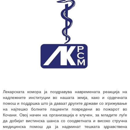
Лекарската комора ја поздравува навремената реакција на
надлежните институции во нашата земја, како и срдечната
помош и поддршка што ја даваат другите држави со згрижување
на најтешко болните пациенти повредени во пожарот во
Кочани. Овој начин на организација е клучен, за младите луѓе
да добијат вистинска шанса со соодветната и високо стручна
медицинска помош да ја надминат тешката здравствена