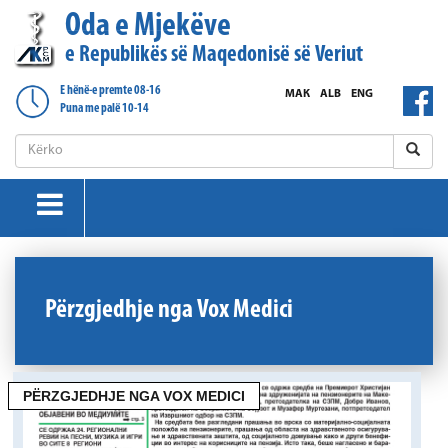
Oda e Mjekëve
e Republikës së Maqedonisë së Veriut
E hënë-e premte 08-16
МАК
ALB
ENG
Puna me palë 10-14
Përzgjedhje nga Vox Medici
PËRZGJEDHJE NGA VOX MEDICI