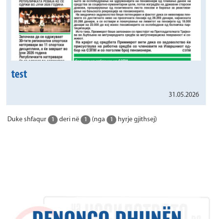
test
31.05.2026
Duke shfaqur
deri në
(nga
hyrje gjithsej)
1
1
1