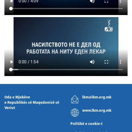
Oda e Mjekëve
lkm@lkm.org.mk
e Republikës së Maqedonisë së
Veriut
www.lkm.org.mk
Politikë e cookie-t