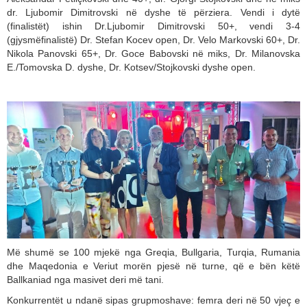
dr. Ljubomir Dimitrovski në dyshe të përziera. Vendi i dytë
(finalistët) ishin Dr.Ljubomir Dimitrovski 50+, vendi 3-4
(gjysmëfinalistë) Dr. Stefan Kocev open, Dr. Velo Markovski 60+, Dr.
Nikola Panovski 65+, Dr. Goce Babovski në miks, Dr. Milanovska
E./Tomovska D. dyshe, Dr. Kotsev/Stojkovski dyshe open.
Мë shumë se 100 mjekë nga Greqia, Bullgaria, Turqia, Rumania
dhe Maqedonia e Veriut morën pjesë në turne, që e bën këtë
Ballkaniad nga masivet deri më tani.
Konkurrentët u ndanë sipas grupmoshave: femra deri në 50 vjeç e