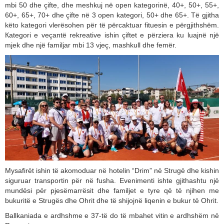
mbi 50 dhe çifte, dhe meshkuj në open kategorinë, 40+, 50+, 55+,
60+, 65+, 70+ dhe çifte në 3 open kategori, 50+ dhe 65+. Të gjitha
këto kategori vlerësohen për të përcaktuar fituesin e përgjithshëm.
Кategori e veçantë rekreative ishin çiftet e përziera ku luajnë një
mjek dhe një familjar mbi 13 vjeç, mashkull dhe femër.
Mysafirët ishin të akomoduar në hotelin “Drim” në Strugë dhe kishin
siguruar transportin për në fusha. Evenimenti ishte gjithashtu një
mundësi për pjesëmarrësit dhe familjet e tyre që të njihen me
bukuritë e Strugës dhe Ohrit dhe të shijojnë liqenin e bukur të Ohrit.
Ballkaniada e ardhshme e 37-të do të mbahet vitin e ardhshëm në