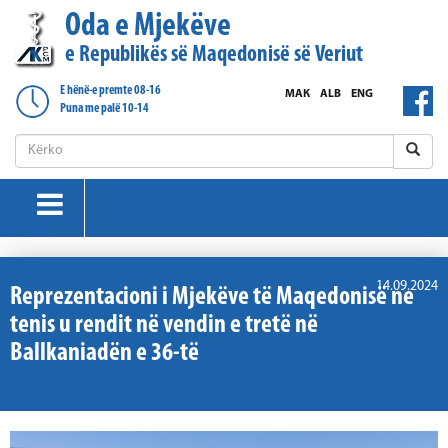
Oda e Mjekëve
e Republikës së Maqedonisë së Veriut
E hënë-e premte 08-16
МАК
ALB
ENG
Puna me palë 10-14
14.09.2024
Reprezentacioni i Mjekëve të Maqedonisë ne
tenis u rendit në vendin e tretë në
Ballkaniadën e 36-të