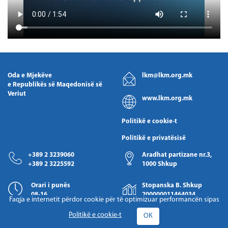
Oda e Mjekëve
lkm@lkm.org.mk
e Republikës së Maqedonisë së
Veriut
www.lkm.org.mk
Politikë e cookie-t
Politikë e privatësisë
+389 2 3239060
Aradhat partizane nr.3,
+389 2 3225592
1000 Shkup
Orari i punës
Stopanska B. Shkup
08-16
200000011464034
Faqja e internetit përdor cookie për të optimizuar performancën sipas
Politikë e cookie-t
ОК