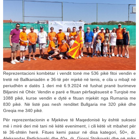
Reprezentacioni kombëtar i vendit tonë me 536 pikë fitoi vendin e
tretë në Ballkaniadën e 36-të për mjekë në tenis, e cila u mbajt në
periudhën e datës 1 deri më 6.9.2024 në fushat pranë burimeve
Biljanini në Ohër. Vendin e parë e fituan përfaqësuesit e Turqisë me
1088 pikë, kurse vendin e dytë e fituan mjekët nga Rumania me
830 pikë. Në listë pas nesh renditet Bullgaria me 320 pikë dhe
Greqia me 340 pikë.
Për reprezentacionin e Mjekëve të Maqedonisë ky është suksesi
më i mirë deri më tani në këtë eveniment, i cili këtë vit mbahet për
të 36-shtën herë. Fitues kemi pasur në disa kategori, 50+, dr.
Aleksandar Petliçkovski dhe 40+, dr. Gjorgi Stojkovski dhe në miks