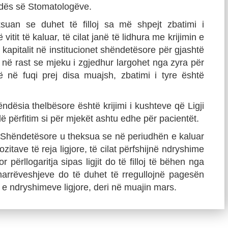
dës së Stomatologëve.
suan se duhet të filloj sa më shpejt zbatimi i
vitit të kaluar, të cilat janë të lidhura me krijimin e
kapitalit në institucionet shëndetësore për gjashtë
 në rast se mjeku i zgjedhur largohet nga zyra për
 në fuqi prej disa muajsh, zbatimi i tyre është
dësia thelbësore është krijimi i kushteve që Ligji
lë përfitim si për mjekët ashtu edhe për pacientët.
 Shëndetësore u theksua se në periudhën e kaluar
zitave të reja ligjore, të cilat përfshijnë ndryshime
 përllogaritја sipas ligjit do të filloj të bëhen nga
rrëveshjeve do të duhet të rregullojnë pagesën
 e ndryshimeve ligjore, deri në muajin mars.