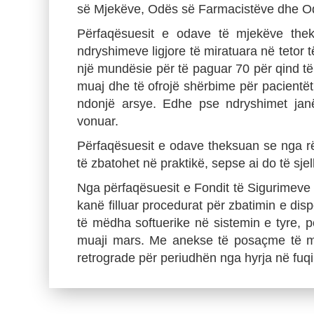
së Mjekëve, Odës së Farmacistëve dhe O
Përfaqësuesit e odave të mjekëve thek
ndryshimeve ligjore të miratuara në tetor të 
një mundësie për të paguar 70 për qind të 
muaj dhe të ofrojë shërbime për pacientët
ndonjë arsye. Edhe pse ndryshimet janë
vonuar.
Përfaqësuesit e odave theksuan se nga rën
të zbatohet në praktikë, sepse ai do të sjel
Nga përfaqësuesit e Fondit të Sigurimeve
kanë filluar procedurat për zbatimin e dispo
të mëdha softuerike në sistemin e tyre, por
muaji mars. Me anekse të posaçme të ma
retrograde për periudhën nga hyrja në fuqi