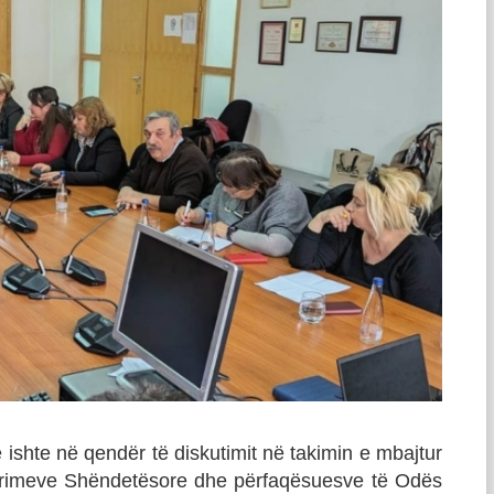
e ishte në qendër të diskutimit në takimin e mbajtur
gurimeve Shëndetësore dhe përfaqësuesve të Odës