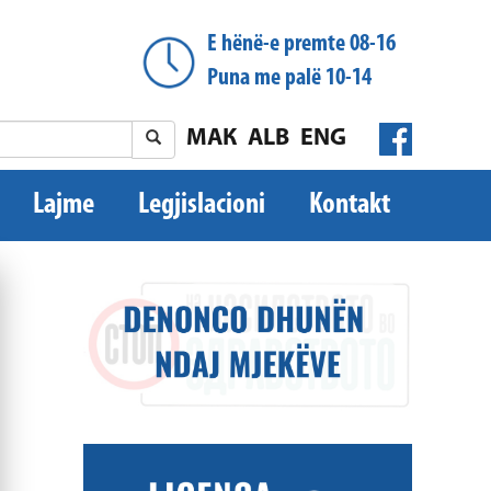
E hënë-e premte 08-16
Puna me palë 10-14
МАК
ALB
ENG
Lajme
Legjislacioni
Kontakt