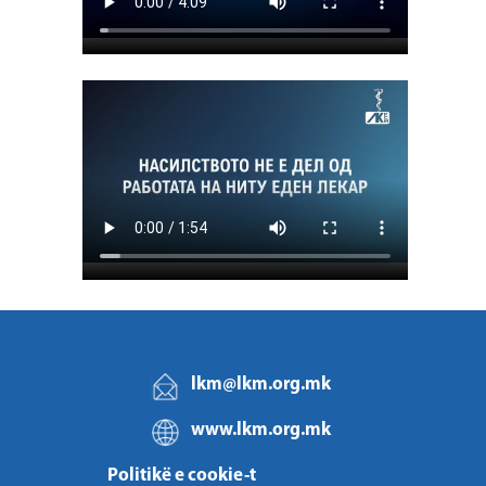
lkm@lkm.org.mk
www.lkm.org.mk
Politikë e cookie-t