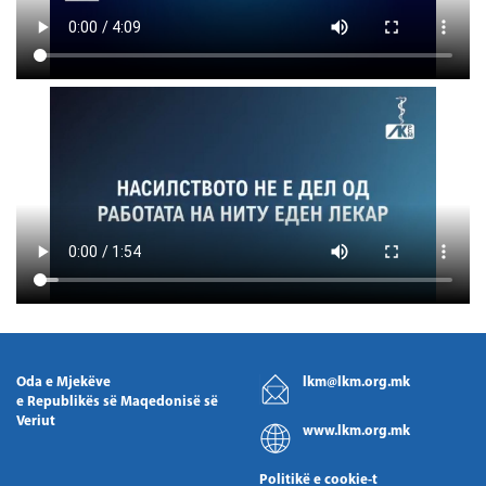
Oda e Mjekëve
lkm@lkm.org.mk
e Republikës së Maqedonisë së
Veriut
www.lkm.org.mk
Politikë e cookie-t