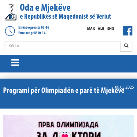
Oda e Mjekëve
e Republikës së Maqedonisë së Veriut
E hënë-e premte 08-16
МАК
ALB
ENG
Puna me palë 10-14
09.05.2025
Programi për Olimpiadën e parë të Mjekëve