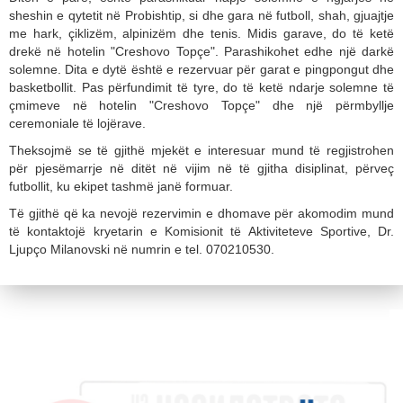
sheshin e qytetit në Probishtip, si dhe gara në futboll, shah, gjuajtje
me hark, çiklizëm, alpinizëm dhe tenis. Midis garave, do të ketë
drekë në hotelin "Creshovo Topçe". Parashikohet edhe një darkë
solemne. Dita e dytë është e rezervuar për garat e pingpongut dhe
basketbollit. Pas përfundimit të tyre, do të ketë ndarje solemne të
çmimeve në hotelin "Creshovo Topçe" dhe një përmbyllje
ceremoniale të lojërave.
Theksojmë se të gjithë mjekët e interesuar mund të regjistrohen
për pjesëmarrje në ditët në vijim në të gjitha disiplinat, përveç
futbollit, ku ekipet tashmë janë formuar.
Të gjithë që ka nevojë rezervimin e dhomave për akomodim mund
të kontaktojë kryetarin e Komisionit të Aktiviteteve Sportive, Dr.
Ljupço Milanovski në numrin e tel. 070210530.