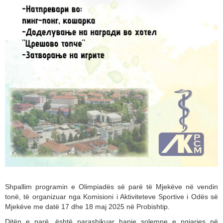
Shpallim programin e Olimpiadës së parë të Mjekëve në vendin
tonë, të organizuar nga Komisioni i Aktiviteteve Sportive i Odës së
Mjekëve me datë 17 dhe 18 maj 2025 në Probishtip.
Ditën e parë, është parashikuar hapje solemne e ngjarjes në