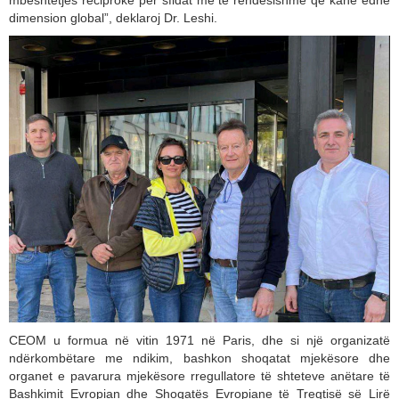
mbështetjes reciproke për sfidat më të rëndësishme që kanë edhe
dimension global”, deklaroj Dr. Leshi.
CEOM u formua në vitin 1971 në Paris, dhe si një organizatë
ndërkombëtare me ndikim, bashkon shoqatat mjekësore dhe
organet e pavarura mjekësore rregullatore të shteteve anëtare të
Bashkimit Evropian dhe Shoqatës Evropiane të Tregtisë së Lirë