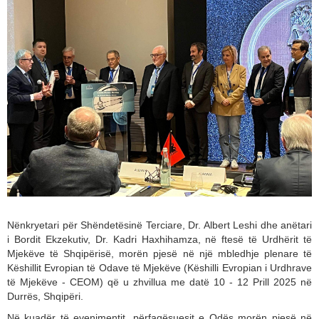
Nënkryetari për Shëndetësinë Terciare, Dr. Albert Leshi dhe anëtari
i Bordit Ekzekutiv, Dr. Kadri Haxhihamza, në ftesë të Urdhërit të
Mjekëve të Shqipërisë, morën pjesë në një mbledhje plenare të
Këshillit Evropian të Odave të Mjekëve (Këshilli Evropian i Urdhrave
të Mjekëve - CEOM) që u zhvillua me datë 10 - 12 Prill 2025 në
Durrës, Shqipëri.
Në kuadër të evenimentit, përfaqësuesit e Odës morën pjesë në