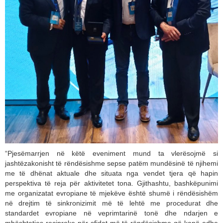
“Pjesëmarrjen në këtë eveniment mund ta vlerësojmë si
jashtëzakonisht të rëndësishme sepse patëm mundësinë të njihemi
me të dhënat aktuale dhe situata nga vendet tjera që hapin
perspektiva të reja për aktivitetet tona. Gjithashtu, bashkëpunimi
me organizatat evropiane të mjekëve është shumë i rëndësishëm
në drejtim të sinkronizimit më të lehtë me procedurat dhe
standardet evropiane në veprimtarinë tonë dhe ndarjen e