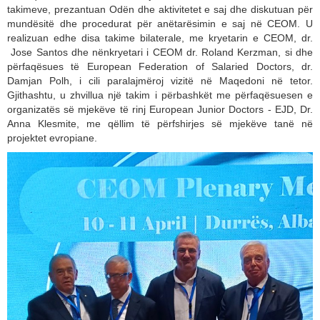
takimeve, prezantuan Odën dhe aktivitetet e saj dhe diskutuan për
mundësitë dhe procedurat për anëtarësimin e saj në CEOM. U
realizuan edhe disa takime bilaterale, me kryetarin e CEOM, dr.
Jose Santos dhe nënkryetari i CEOM dr. Roland Kerzman, si dhe
përfaqësues të European Federation of Salaried Doctors, dr.
Damjan Polh, i cili paralajmëroj vizitë në Maqedoni në tetor.
Gjithashtu, u zhvillua një takim i përbashkët me përfaqësuesen e
organizatës së mjekëve të rinj European Junior Doctors - EJD, Dr.
Anna Klesmite, me qëllim të përfshirjes së mjekëve tanë në
projektet evropiane.