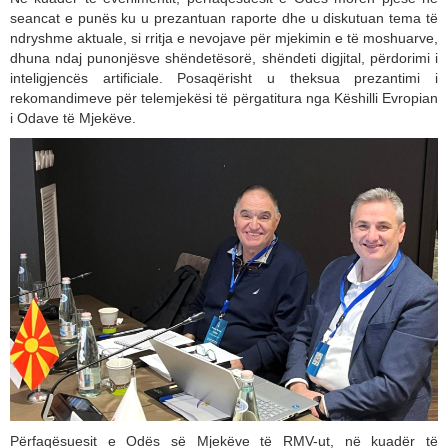
seancat e punës ku u prezantuan raporte dhe u diskutuan tema të
ndryshme aktuale, si rritja e nevojave për mjekimin e të moshuarve,
dhuna ndaj punonjësve shëndetësorë, shëndeti digjital, përdorimi i
inteligjencës artificiale. Posaqërisht u theksua prezantimi i
rekomandimeve për telemjekësi të përgatitura nga Këshilli Evropian
i Odave të Mjekëve.
Përfaqësuesit e Odës së Mjekëve të RMV-ut, në kuadër të