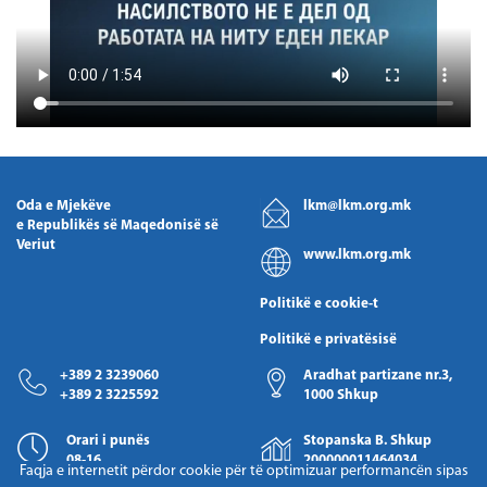
Oda e Mjekëve
lkm@lkm.org.mk
e Republikës së Maqedonisë së
Veriut
www.lkm.org.mk
Politikë e cookie-t
Politikë e privatësisë
+389 2 3239060
Aradhat partizane nr.3,
+389 2 3225592
1000 Shkup
Orari i punës
Stopanska B. Shkup
08-16
200000011464034
Faqja e internetit përdor cookie për të optimizuar performancën sipas