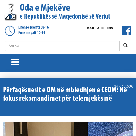
Oda e Mjekëve
e Republikës së Maqedonisë së Veriut
E hënë-e premte 08-16
МАК
ALB
ENG
Puna me palë 10-14
16.04.2025
Përfaqësuesit e OM në mbledhjen e CEOM: Në
fokus rekomandimet për telemjekësinë