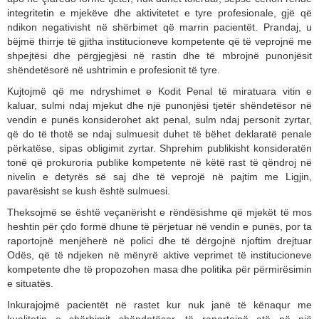
integritetin e mjekëve dhe aktivitetet e tyre profesionale, gjë që
ndikon negativisht në shërbimet që marrin pacientët. Prandaj, u
bëjmë thirrje të gjitha institucioneve kompetente që të veprojnë me
shpejtësi dhe përgjegjësi në rastin dhe të mbrojnë punonjësit
shëndetësorë në ushtrimin e profesionit të tyre.
Kujtojmë që me ndryshimet e Kodit Penal të miratuarа vitin e
kaluar, sulmi ndaj mjekut dhe një punonjësi tjetër shëndetësor në
vendin e punës konsiderohet akt penal, sulm ndaj personit zyrtar,
që do të thotë se ndaj sulmuesit duhet të bëhet deklaratë penale
përkatëse, sipas obligimit zyrtar. Shprehim publikisht konsideratën
tonë që prokuroria publike kompetente në këtë rast të qëndroj në
nivelin e detyrës së saj dhe të veprojë në pajtim me Ligjin,
pavarësisht se kush është sulmuesi.
Theksojmë se është veçanërisht e rëndësishme që mjekët të mos
heshtin për çdo formë dhune të përjetuar në vendin e punës, por ta
raportojnë menjëherë në polici dhe të dërgojnë njoftim drejtuar
Odës, që të ndjeken në mënyrë aktive veprimet të institucioneve
kompetente dhe të propozohen masa dhe politika për përmirësimin
e situatës.
Inkurajojmë pacientët në rastet kur nuk janë të kënaqur me
kualitetin e shërbimit shëndetësor, të raportojnë atë në një