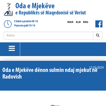
Oda e Mjekëve
e Republikës së Maqedonisë së Veriut
E hënë-e premte 08-16
МАК
ALB
ENG
Puna me palë 10-14
12.02.2024
Oda e Mjekëve dënon sulmin ndaj mjekut në
Radovish