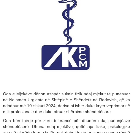
Oda e Mjekëve dënon ashpër sulmin fizik ndaj mjekut të punësuar
në Ndihmën Urgjente në Shtëpinë e Shëndetit në Radovish, që ka
ndodhur më 10 shkurt 2024, derisa ai ishte duke kryer veprimtarinë
e tij profesionale dhe duke ofruar shërbime shëndetësore.
Oda bën thirrje për zero tolerancë për dhunën ndaj punonjësve
shëndetësorë. Dhuna ndaj mjekëve, qoftë ajo fizike, psikologjike
apo në çfarëdo forme tjetër, nuk duhet toleruar, sepse cenon rëndë