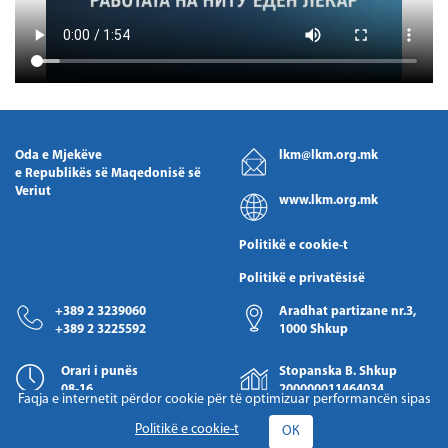
Oda e Mjekëve
lkm@lkm.org.mk
e Republikës së Maqedonisë së
Veriut
www.lkm.org.mk
Politikë e cookie-t
Politikë e privatësisë
+389 2 3239060
Aradhat partizane nr.3,
+389 2 3225592
1000 Shkup
Orari i punës
Stopanska B. Shkup
08-16
200000011464034
Faqja e internetit përdor cookie për të optimizuar performancën sipas
Politikë e cookie-t
ОК