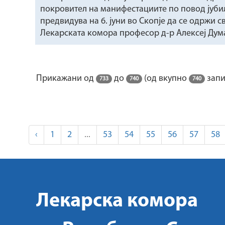
покровител на манифестациите по повод јуби
предвидува на 6. јуни во Скопје да се одржи с
Лекарската комора професор д-р Алексеј Дум
Прикажани од
до
(од вкупно
запи
733
740
740
‹
1
2
...
53
54
55
56
57
58
Лекарска комора