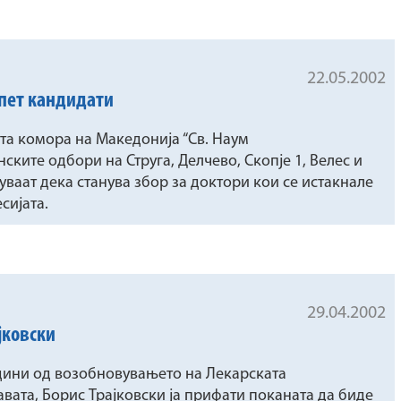
22.05.2002
 пет кандидати
та комора на Македонија “Св. Наум
ските одбори на Струга, Делчево, Скопје 1, Велес и
ваат дека станува збор за доктори кои се истакнале
сијата.
29.04.2002
јковски
години од возобновувањето на Лекарската
вата, Борис Трајковски ја прифати поканата да биде