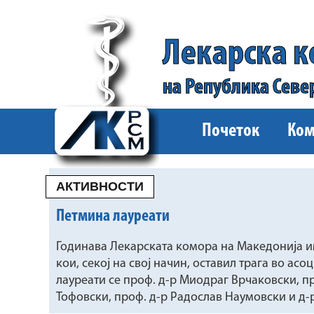
Лекарска 
на Република Севе
Почеток
Ком
АКТИВНОСТИ
Петмина лауреати
Годинава Лекарската комора на Македонија и
кои, секој на свој начин, оставил трага во ас
лауреати се проф. д-р Миодраг Врчаковски, п
Тофовски, проф. д-р Радослав Наумовски и д-