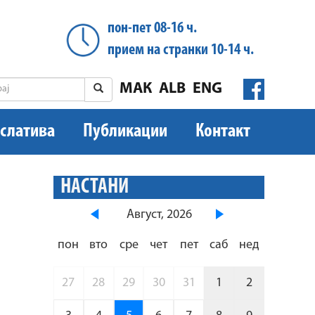
пон-пет 08-16 ч.
прием на странки 10-14 ч.
МАК
ALB
ENG
слатива
Публикации
Контакт
НАСТАНИ
Август, 2026
пон
вто
сре
чет
пет
саб
нед
27
28
29
30
31
1
2