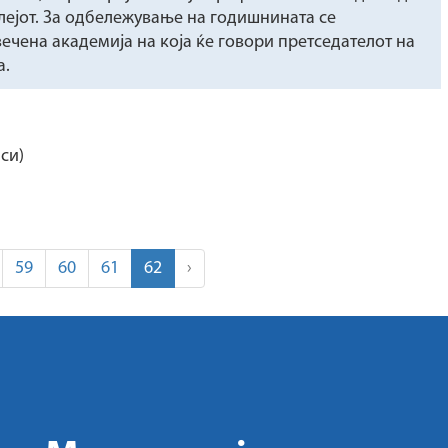
лејот. За одбележување на годишнината се
вечена академија на која ќе говори претседателот на
а.
си)
59
60
61
62
›