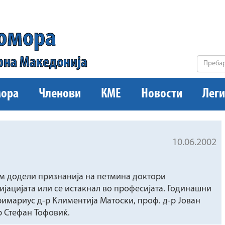
комора
рна Македонија
ора
Членови
КМЕ
Новости
Леги
10.06.2002
м додели признанија на петмина доктори
оцијацијата или се истакнал во професијата. Годинашни
римариус д-р Климентија Матоски, проф. д-р Јован
р Стефан Тофовиќ.