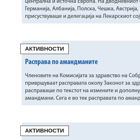
централна и источна Европа. На дводневниот
Германија, Албанија, Полска, Чешка, Австрија
присуствуваше и делегација на Лекарскиот соју
АКТИВНОСТИ
Расправа по амандманите
Членовите на Комисијата за здравство на Соб
привршуваат расправата околу Законот за здр
расправаше по текстот на измените и дополн
амандмани. Сега е во тек расправата по аман
АКТИВНОСТИ