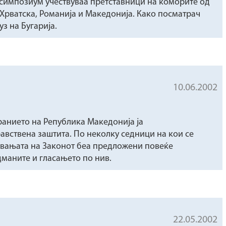
 симпозиум учествуваа претставници на коморите од
, Хрватска, Романија и Македонија. Како посматрач
з на Бугарија.
10.06.2002
ранието на Република Македонија ја
авствена заштита. По неколку седници на кои се
увањата на Законот беа предложени повеќе
дманите и гласањето по нив.
22.05.2002