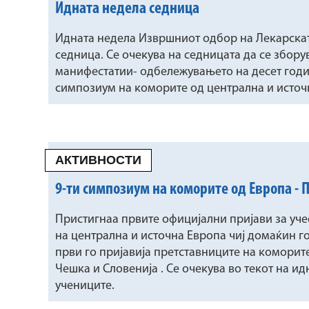
Идната недела седница
Идната недела Извршниот одбор на Лекарскат
седница. Се очекува на седницата да се зборув
манифестатии- одбележувањето на десет годи
симпозиум на коморите од централна и источ
АКТИВНОСТИ
9-ти симпозиум на коморите од Европа - 
Пристигнаа првите официјални пријави за уч
на централна и источна Европа чиј домаќин го
први го пријавија претставниците на коморите 
Чешка и Словенија . Се очекува во текот на и
учениците.