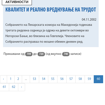
АКТИВНОСТИ
КВАЛИТЕТ И РЕАЛНО ВРЕДНУВАЊЕ НА ТРУДОТ
04.11.2002
Собранието на Лекарската комора на Македонија годинава
третата редовна седница ја одржа на девети октомври во
Негорски Бањи, во близина на Гевгелија. Членовите на
Собранието расправаа по мошне обемен дневен ред.
Прикажани од
до
(од вкупно
записи)
709
720
740
‹
1
2
...
53
54
55
56
57
58
59
60
61
62
›