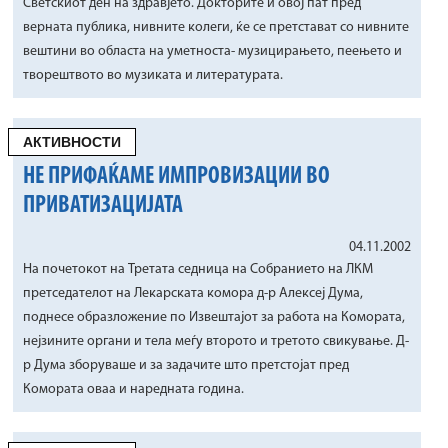
Светскиот ден на здравјето. Докторите и овој пат пред
верната публика, нивните колеги, ќе се претстават со нивните
вештини во областа на уметноста- музицирањето, пеењето и
творештвото во музиката и литературата.
АКТИВНОСТИ
НЕ ПРИФАЌАМЕ ИМПРОВИЗАЦИИ ВО
ПРИВАТИЗАЦИЈАТА
04.11.2002
На почетокот на Третата седница на Собранието на ЛКМ
претседателот на Лекарската комора д-р Алексеј Дума,
поднесе образложение по Извештајот за работа на Комората,
нејзините органи и тела меѓу второто и третото свикување. Д-
р Дума зборуваше и за задачите што претстојат пред
Комората оваа и наредната година.