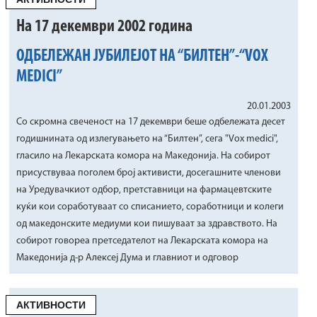
На 17 декември 2002 година
ОДБЕЛЕЖАН ЈУБИЛЕЈОТ НА “БИЛТЕН”-“VOX
MEDICI”
20.01.2003
Со скромна свеченост на 17 декември беше одбележата десет
годишнината од излегувањето на “Билтен”, сега "Vox medici",
гласило на Лекарската комора на Македонија. На собирот
присуствуваа поголем број активисти, досегашните членови
на Уредувачкиот одбор, претставници на фармацевтските
куќи кои соработуваат со списанието, соработници и колеги
од македонските медиуми кои пишуваат за здравството. На
собирот говореа претседателот на Лекарската комора на
Македонија д-р Алексеј Дума и главниот и одговор
АКТИВНОСТИ