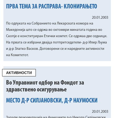
ПРВА ТЕМА ЗА РАСПРАВА- КЛОНИРАЊЕТО
20.01.2003
По одлуката на Собранието на Лекарската комора на
Македонија што се одржа во октомври минатата година во
Скопје е конституиран Етички комтет. Се одржаа две седници.
На првата се избрани двајца потпретседатели- д-р Илир Љума
и д-р Златко Васков. Договорени се и наредните активности
на Комитетот.
АКТИВНОСТИ
Во Управниот одбор на Фондот за
здравствено осигурување
МЕСТО Д-Р СИЛЈАНОВСКИ, Д-Р НАУМОСКИ
20.01.2003
Заради деакумулација на функциите д-р Никола Силјановски,