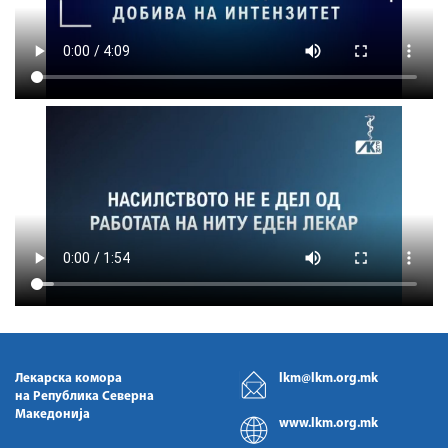
Лекарска комора
lkm@lkm.org.mk
на Република Северна
Македонија
www.lkm.org.mk