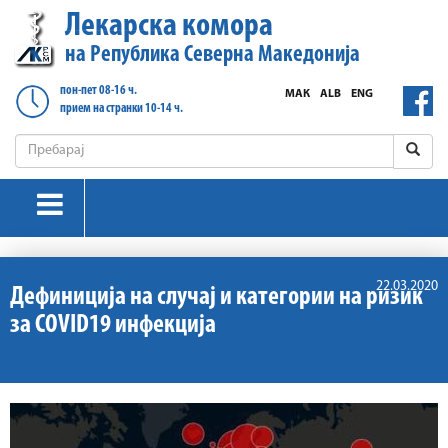
Лекарска комора
на Република Северна Македонија
пон-пет 08-16 ч.
МАК
ALB
ENG
прием на странки 10-14 ч.
22.03.2020
Дефиниција на случај и категории на ризик
за COVID19 инфекција